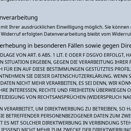
enverarbeitung
t Ihrer ausdrücklichen Einwilligung möglich. Sie können ein
 Widerruf erfolgten Datenverarbeitung bleibt vom Widerru
erhebung in besonderen Fällen sowie gegen Dir
GE VON ART. 6 ABS. 1 LIT. E ODER F DSGVO ERFOLGT, HA
EN SITUATION ERGEBEN, GEGEN DIE VERARBEITUNG IHRE
H FÜR EIN AUF DIESE BESTIMMUNGEN GESTÜTZTES PROFIL
ENTNEHMEN SIE DIESER DATENSCHUTZERKLÄRUNG. WENN S
DATEN NICHT MEHR VERARBEITEN, ES SEI DENN, WIR K
IHRE INTERESSEN, RECHTE UND FREIHEITEN ÜBERWIEGEN 
IDIGUNG VON RECHTSANSPRÜCHEN (WIDERSPRUCH NACH A
ERARBEITET, UM DIREKTWERBUNG ZU BETREIBEN, SO HAB
SIE BETREFFENDER PERSONENBEZOGENER DATEN ZUM ZWE
EIT ES MIT SOLCHER DIREKTWERBUNG IN VERBINDUNG STE
IESSEND NICHT MEHR ZUM ZWECKE DER DIREKTWERBUNG