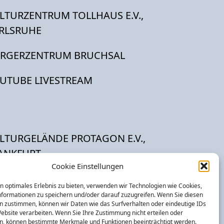
LTURZENTRUM TOLLHAUS E.V.,
RLSRUHE
RGERZENTRUM BRUCHSAL
UTUBE LIVESTREAM
LTURGELÄNDE PROTAGON E.V.,
ANKFURT
Cookie Einstellungen
LTURCAFÉ GROSS-GERAU E.V.
n optimales Erlebnis zu bieten, verwenden wir Technologien wie Cookies,
formationen zu speichern und/oder darauf zuzugreifen. Wenn Sie diesen
EBURG
n zustimmen, können wir Daten wie das Surfverhalten oder eindeutige IDs
Website verarbeiten. Wenn Sie Ihre Zustimmung nicht erteilen oder
n, können bestimmte Merkmale und Funktionen beeinträchtigt werden.