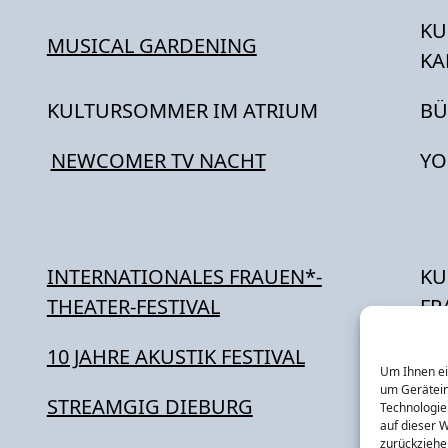
KU
MUSICAL GARDENING
KA
KULTURSOMMER IM ATRIUM
BÜ
NEWCOMER TV NACHT
YO
INTERNATIONALES FRAUEN*-
KU
THEATER-FESTIVAL
FR
10 JAHRE AKUSTIK FESTIVAL
KU
Um Ihnen ei
um Gerätein
STREAMGIG DIEBURG
DI
Technologie
auf dieser 
zurückziehe